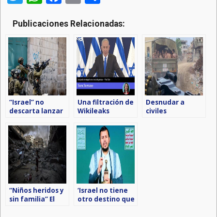
Publicaciones Relacionadas:
“Israel” no
Una filtración de
Desnudar a
descarta lanzar
Wikileaks
civiles
ataques contra
desvela el plan
palestinos,
la Autoridad
de limpieza
crimen al estilo
Palestina
étnica de Israel
nazi de Israel
“Niños heridos y
‘Israel no tiene
sin familia” El
otro destino que
dolor de los
la extinción, por
menores en
mucho que