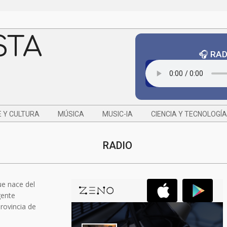
STA
🎧 RA
 Y CULTURA
MÚSICA
MUSIC-IA
CIENCIA Y TECNOLOGÍA
RADIO
ue nace del
gente
provincia de