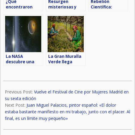
¿Qué
Resurgen
Rebelión
encontraron
misteriosas y
Científica:
científicos rusos
antiguas caras
«Gracias a la
en un lago
«alegres y
desobediencia
subterráneo de
tristes» en un río
civil se han
la Antártida?
amazónico
ganado
debido a la
derechos«
sequía
La NASA
La Gran Muralla
descubre una
Verde llega
‘sorpresa’ en el
como esperanza
espacio
para África
2023-
10-
Previous Post:
Vuelve el Festival de Cine por Mujeres Madrid en
26
su sexta edición
Next Post:
Juan Miguel Palacios, pintor español: «El dolor
estaba bastante manifiesto en mi trabajo, junto con el placer. Al
final, es un límite muy pequeño»