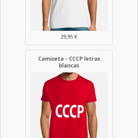
29,95 €
Camiseta - CCCP letras
blancas