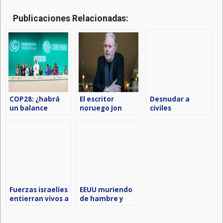
Publicaciones Relacionadas:
COP28: ¿habrá
El escritor
Desnudar a
un balance
noruego Jon
civiles
honesto sobre el
Fosse, Premio
palestinos,
clima?
Nobel de
crimen al estilo
Literatura 2023
nazi de Israel
Fuerzas israelíes
EEUU muriendo
entierran vivos a
de hambre y
palestinos
Biden tira la casa
hospitalizados
por la ventana,