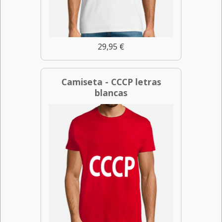
29,95 €
Camiseta - CCCP letras
blancas