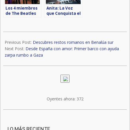
Los 4 miembros
Anita: La Voz
de The Beatles
que Conquista el
tocan ‘juntos’
Mundo
por primera vez
en décadas en
un nuevo video
2024-
03-
Previous Post:
Descubres restos romanos en Benalúa sur
11
Next Post:
Desde España con amor: Primer barco con ayuda
zarpa rumbo a Gaza
Oyentes ahora:
372
LO MÁS RECIENTE