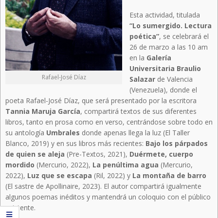
Esta actividad, titulada
“Lo sumergido. Lectura
poética”
, se celebrará el
26 de marzo a las 10 am
en la
Galería
Universitaria Braulio
Rafael-José Díaz
Salazar
de Valencia
(Venezuela), donde el
poeta Rafael-José Díaz, que será presentado por la escritora
Tannia Maruja García
, compartirá textos de sus diferentes
libros, tanto en prosa como en verso, centrándose sobre todo en
su antología
Umbrales
donde apenas llega la luz (El Taller
Blanco, 2019) y en sus libros más recientes:
Bajo los párpados
de quien se aleja
(Pre-Textos, 2021),
Duérmete, cuerpo
mordido
(Mercurio, 2022),
La penúltima agua
(Mercurio,
2022),
Luz que se escapa
(Ril, 2022) y
La montaña de barro
(El sastre de Apollinaire, 2023). El autor compartirá igualmente
algunos poemas inéditos y mantendrá un coloquio con el público
asistente.