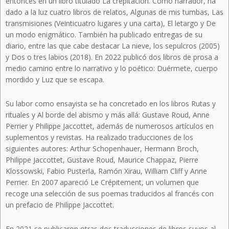
entonces en un libro titulado La crepitación. Como narrador, ha
dado a la luz cuatro libros de relatos, Algunas de mis tumbas, Las
transmisiones (Veinticuatro lugares y una carta), El letargo y De
un modo enigmático. También ha publicado entregas de su
diario, entre las que cabe destacar La nieve, los sepulcros (2005)
y Dos o tres labios (2018). En 2022 publicó dos libros de prosa a
medio camino entre lo narrativo y lo poético: Duérmete, cuerpo
mordido y Luz que se escapa.
Su labor como ensayista se ha concretado en los libros Rutas y
rituales y Al borde del abismo y más allá: Gustave Roud, Anne
Perrier y Philippe Jaccottet, además de numerosos artículos en
suplementos y revistas. Ha realizado traducciones de los
siguientes autores: Arthur Schopenhauer, Hermann Broch,
Philippe Jaccottet, Gustave Roud, Maurice Chappaz, Pierre
Klossowski, Fabio Pusterla, Ramón Xirau, William Cliff y Anne
Perrier. En 2007 apareció Le Crépitement, un volumen que
recoge una selección de sus poemas traducidos al francés con
un prefacio de Philippe Jaccottet.
En 2021 se publicaron otras dos traducciones de libros suyos al