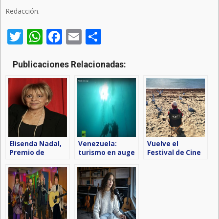
Redacción.
Twitter
WhatsApp
Facebook
Email
Compartir
Publicaciones Relacionadas:
Elisenda Nadal,
Venezuela:
Vuelve el
Premio de
turismo en auge
Festival de Cine
Comunicación
por Mujeres
Alfonso Sánchez
Madrid en su
2023
sexta edición