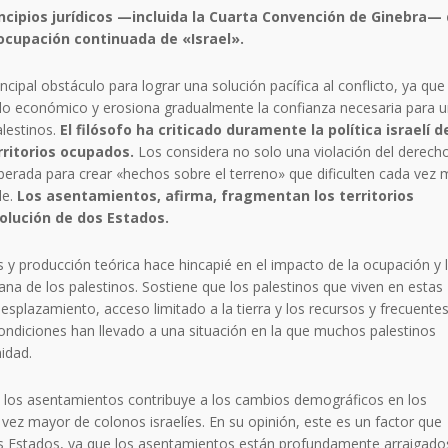
incipios jurídicos —incluida la Cuarta Convención de Ginebra—
 ocupación continuada de «Israel».
ncipal obstáculo para lograr una solución pacífica al conflicto, ya que
ollo económico y erosiona gradualmente la confianza necesaria para 
alestinos.
El filósofo ha criticado duramente la política israelí d
ritorios ocupados.
Los considera no solo una violación del derech
iberada para crear «hechos sobre el terreno» que dificulten cada vez
le.
Los asentamientos, afirma, fragmentan los territorios
olución de dos Estados.
as y producción teórica hace hincapié en el impacto de la ocupación y 
ana de los palestinos. Sostiene que los palestinos que viven en estas
esplazamiento, acceso limitado a la tierra y los recursos y frecuente
 condiciones han llevado a una situación en la que muchos palestinos
nidad.
los asentamientos contribuye a los cambios demográficos en los
vez mayor de colonos israelíes. En su opinión, este es un factor que
os Estados, ya que los asentamientos están profundamente arraigado