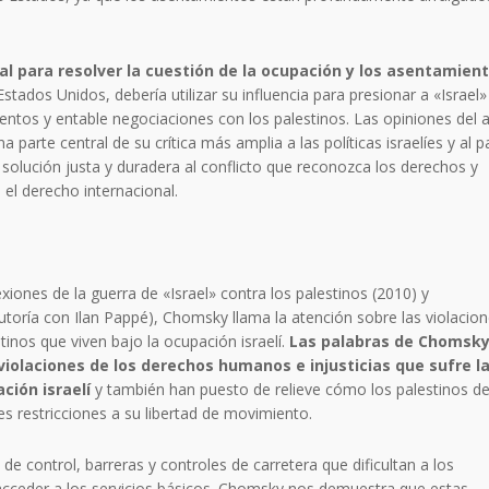
l para resolver la cuestión de la ocupación y los asentamient
stados Unidos, debería utilizar su influencia para presionar a «Israel»
ntos y entable negociaciones con los palestinos. Las opiniones del 
parte central de su crítica más amplia a las políticas israelíes y al p
olución justa y duradera al conflicto que reconozca los derechos y
 el derecho internacional.
lexiones de la guerra de «Israel» contra los palestinos (2010) y
toría con Ilan Pappé), Chomsky llama la atención sobre las violacio
inos que viven bajo la ocupación israelí.
Las palabras de Chomsk
violaciones de los derechos humanos e injusticias que sufre l
ción israelí
y también han puesto de relieve cómo los palestinos de
s restricciones a su libertad de movimiento.
 de control, barreras y controles de carretera que dificultan a los
so acceder a los servicios básicos. Chomsky nos demuestra que estas