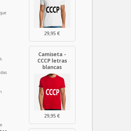
 que
29,95 €
Camiseta -
s.
CCCP letras
blancas
idas
n
n
29,95 €
ue