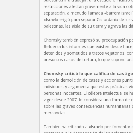
restricciones afectan gravemente a la vida coti
separación, a menudo llamada «barrera israelí
«Israel» erigió para separar Cisjordania de «Is
palestinas, las aísla de su tierra y agrava las d
Chomsky también expresó su preocupación por el
Refuerza los informes que existen desde hace 
detenidos y sometidos a tratos vejatorios, com
presuntos casos de tortura, lo que supone un
Chomsky criticó lo que califica de castig
como la demolición de casas y acciones punit
individuos, y argumenta que estas prácticas vio
personas inocentes. El célebre intelectual se
vigor desde 2007, lo considera una forma de c
sobre las graves consecuencias humanitarias d
mercancías.
También ha criticado a «Israel» por fomentar 