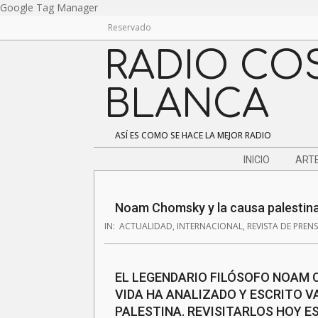
Skip
Google Tag Manager
to
Reservado
content
RADIO CO
BLANCA
ASÍ ES COMO SE HACE LA MEJOR RADIO
Navigation
INICIO
ARTE
Menu
Noam Chomsky y la causa palestin
IN:
ACTUALIDAD
,
INTERNACIONAL
,
REVISTA DE PREN
EL LEGENDARIO FILÓSOFO NOAM C
VIDA HA ANALIZADO Y ESCRITO VA
PALESTINA. REVISITARLOS HOY 