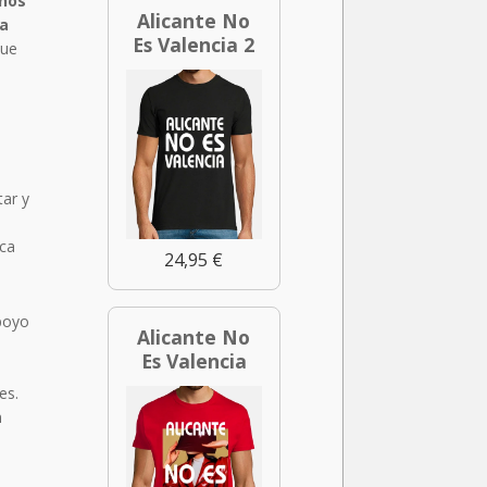
chos
Alicante No
 a
Es Valencia 2
que
tar y
n
ica
24,95 €
apoyo
Alicante No
Es Valencia
es.
n