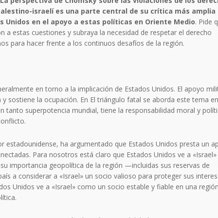
La perspectiva de Chomsky sobre las violaciones de los dere
palestino-israelí es una parte central de su crítica más amplia
dos Unidos en el apoyo a estas políticas en Oriente Medio
. Pide 
n a estas cuestiones y subraya la necesidad de respetar el derecho
s para hacer frente a los continuos desafíos de la región.
eralmente en torno a la implicación de Estados Unidos. El apoyo mili
y sostiene la ocupación. En El triángulo fatal se aborda este tema e
 tanto superpotencia mundial, tiene la responsabilidad moral y polít
onflicto.
erior estadounidense, ha argumentado que Estados Unidos presta un 
conectadas. Para nosotros está claro que Estados Unidos ve a «Israel»
su importancia geopolítica de la región —incluidas sus reservas de
país a considerar a «Israel» un socio valioso para proteger sus interes
os Unidos ve a «Israel» como un socio estable y fiable en una regió
ítica.