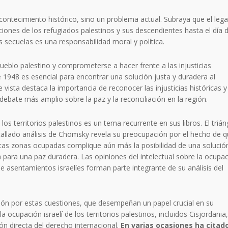
ontecimiento histórico, sino un problema actual. Subraya que el leg
iones de los refugiados palestinos y sus descendientes hasta el día 
secuelas es una responsabilidad moral y política.
pueblo palestino y comprometerse a hacer frente a las injusticias
 1948 es esencial para encontrar una solución justa y duradera al
e vista destaca la importancia de reconocer las injusticias históricas y
bate más amplio sobre la paz y la reconciliación en la región.
los territorios palestinos es un tema recurrente en sus libros. El triá
tallado análisis de Chomsky revela su preocupación por el hecho de q
stas zonas ocupadas complique aún más la posibilidad de una solució
 para una paz duradera. Las opiniones del intelectual sobre la ocupa
 de asentamientos israelíes forman parte integrante de su análisis del
ón por estas cuestiones, que desempeñan un papel crucial en su
a ocupación israelí de los territorios palestinos, incluidos Cisjordania,
ión directa del derecho internacional.
En varias ocasiones ha citad