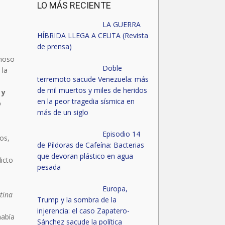
LO MÁS RECIENTE
LA GUERRA
HÍBRIDA LLEGA A CEUTA (Revista
de prensa)
amoso
Doble
 la
terremoto sacude Venezuela: más
de mil muertos y miles de heridos
 y
en la peor tragedia sísmica en
o
más de un siglo
Episodio 14
os,
de Píldoras de Cafeína: Bacterias
que devoran plástico en agua
licto
pesada
Europa,
stina
Trump y la sombra de la
injerencia: el caso Zapatero-
había
Sánchez sacude la política