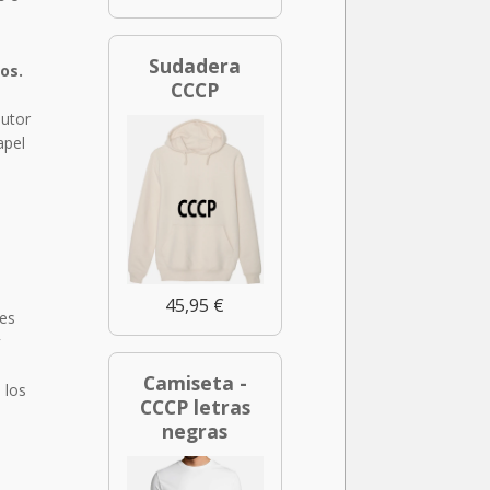
Sudadera
os.
CCCP
autor
apel
45,95 €
nes
y
a
Camiseta -
 los
CCCP letras
negras