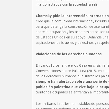
interconectados con la sociedad israelí.
Chomsky pide la intervención internaciona
Cree que la comunidad internacional, incluido E
para que detenga la construcción de asentamie
sobre la ocupación y los asentamientos son una 
de Estados Unidos en su apoyo. Defiende una s
aspiraciones de israelíes y palestinos y respete
Violaciones de los derechos humanos
En varios libros, entre ellos Gaza en crisis: ref
Conversaciones sobre Palestina (2015, en coau
de los derechos humanos que sufren los palest
siempre han alertado sobre una serie de 
población palestina que vive bajo la ocupa
territorios ocupados se enfrentan a importante
Los militares israelíes han establecido puestos
palestinos ir a trabajar, a la escuela o inclu