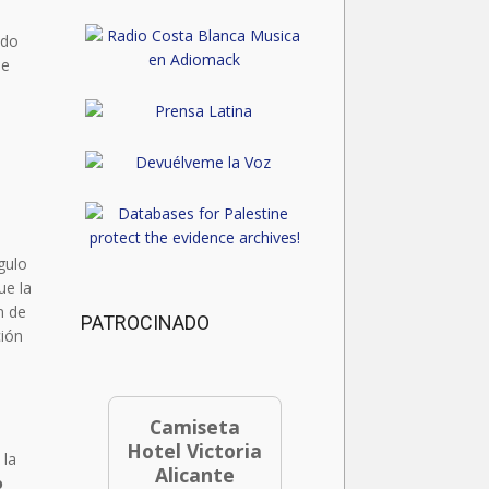
ado
de
ngulo
ue la
n de
PATROCINADO
ción
Camiseta
Hotel Victoria
 la
Alicante
o