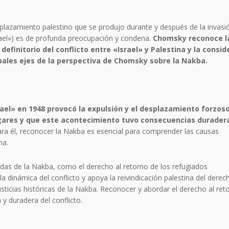
plazamiento palestino que se produjo durante y después de la invasi
srael») es de profunda preocupación y condena.
Chomsky reconoce l
finitorio del conflicto entre «Israel» y Palestina y la consid
cipales ejes de la perspectiva de Chomsky sobre la Nakba.
ael» en 1948 provocó la expulsión y el desplazamiento forzos
ogares y que este acontecimiento tuvo consecuencias durader
ra él, reconocer la Nakba es esencial para comprender las causas
na.
vadas de la Nakba, como el derecho al retorno de los refugiados
a dinámica del conflicto y apoya la reivindicación palestina del derec
usticias históricas de la Nakba. Reconocer y abordar el derecho al ret
 y duradera del conflicto.