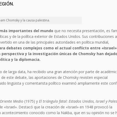
EGIÓN.
am Chomsky y la causa palestina.
 más importantes del mundo
que no necesita presentación, es f
ticas y de la política exterior de Estados Unidos. Sus contribuciones a
convertido en una de las principales autoridades en política mundial,
ra debates complejos como el actual conflicto entre «Israel»
La perspectiva y la investigación únicas de Chomsky han dejad
lítica y la diplomacia.
nto de larga data, ha recibido una gran atención por parte de académic
o de este debate, las aportaciones de Chomsky revisten especial
nguido lingüista y comentarista político examinó ampliamente este conf
 Oriente Medio
(1975) y
El triángulo fatal: Estados Unidos, Israel y Pale
de «Israel». Destacó que la creación de «Israel» en 1948 provocó la
 un acontecimiento conocido como la Nakba, que en su opinión no se 