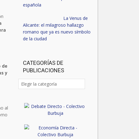
española
ón
La Venus de
a
Alicante: el milagroso hallazgo
era
romano que ya es nuevo símbolo
de la ciudad
CATEGORÍAS DE
o de
PUBLICACIONES
as y
Categorías
de
publicaciones
ho al
orno