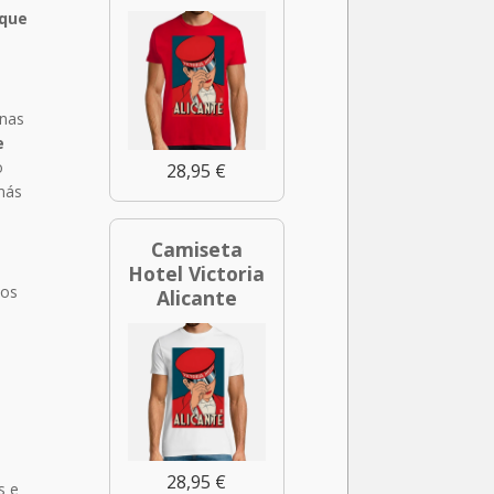
 que
unas
e
o
28,95 €
 más
Camiseta
Hotel Victoria
los
Alicante
s
28,95 €
s e