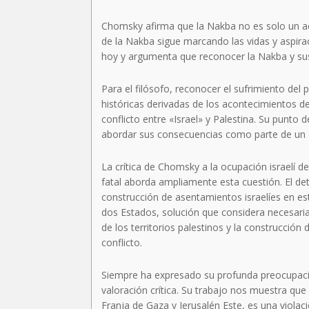
Chomsky afirma que la Nakba no es solo un ac
de la Nakba sigue marcando las vidas y aspirac
hoy y argumenta que reconocer la Nakba y sus 
Para el filósofo, reconocer el sufrimiento del 
históricas derivadas de los acontecimientos de
conflicto entre «Israel» y Palestina. Su punto d
abordar sus consecuencias como parte de un de
La crítica de Chomsky a la ocupación israelí de 
fatal aborda ampliamente esta cuestión. El de
construcción de asentamientos israelíes en e
dos Estados, solución que considera necesaria
de los territorios palestinos y la construcción
conflicto.
Siempre ha expresado su profunda preocupaci
valoración crítica. Su trabajo nos muestra que l
Franja de Gaza y Jerusalén Este, es una violac