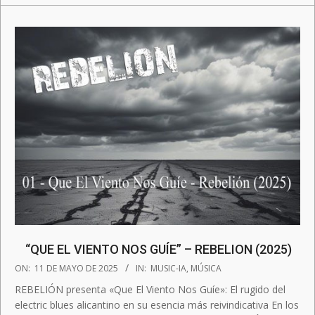
“QUE EL VIENTO NOS GUÍE” – REBELION (2025)
2025-
ON:
11 DE MAYO DE 2025
IN:
MUSIC-IA
,
MÚSICA
05-
REBELIÓN presenta «Que El Viento Nos Guíe»: El rugido del
11
electric blues alicantino en su esencia más reivindicativa En los