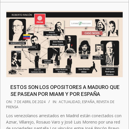
ESTOS SON LOS OPOSITORES A MADURO QUE
SE PASEAN POR MIAMI Y POR ESPAÑA
2024-
ON:
7 DE ABRIL DE 2024
IN:
ACTUALIDAD
,
ESPAÑA
,
REVISTA DE
04-
PRENSA
07
Los venezolanos arrestados en Madrid están conectados con
Aznar, Villarejo, Rosauo Varo y José Luis Moreno por una red
de sociedades pantalla Los vínculos entre José Rincón Bravo,