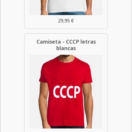
29,95 €
Camiseta - CCCP letras
blancas