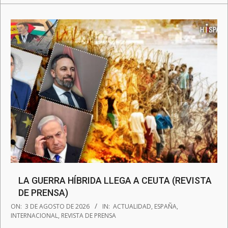
LA GUERRA HÍBRIDA LLEGA A CEUTA (REVISTA
DE PRENSA)
2026-
ON:
3 DE AGOSTO DE 2026
IN:
ACTUALIDAD
,
ESPAÑA
,
08-
INTERNACIONAL
,
REVISTA DE PRENSA
03