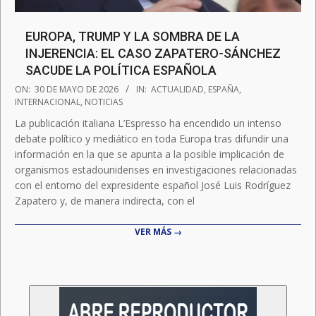
EUROPA, TRUMP Y LA SOMBRA DE LA
INJERENCIA: EL CASO ZAPATERO-SÁNCHEZ
SACUDE LA POLÍTICA ESPAÑOLA
2026-
ON:
30 DE MAYO DE 2026
IN:
ACTUALIDAD
,
ESPAÑA
,
05-
INTERNACIONAL
,
NOTICIAS
30
La publicación italiana L’Espresso ha encendido un intenso
debate político y mediático en toda Europa tras difundir una
información en la que se apunta a la posible implicación de
organismos estadounidenses en investigaciones relacionadas
con el entorno del expresidente español José Luis Rodríguez
Zapatero y, de manera indirecta, con el
VER MÁS →