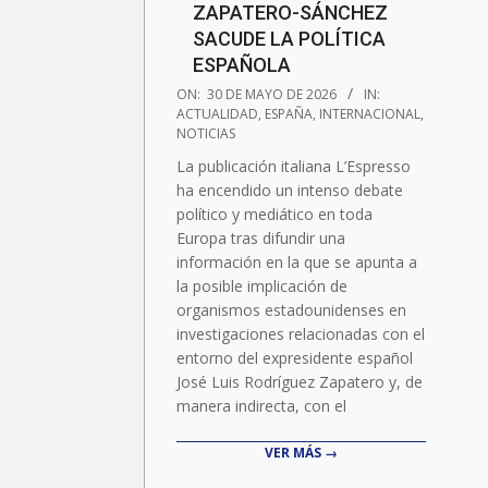
ZAPATERO-SÁNCHEZ
SACUDE LA POLÍTICA
ESPAÑOLA
2026-
ON:
30 DE MAYO DE 2026
IN:
05-
ACTUALIDAD
,
ESPAÑA
,
INTERNACIONAL
,
NOTICIAS
30
La publicación italiana L’Espresso
ha encendido un intenso debate
político y mediático en toda
Europa tras difundir una
información en la que se apunta a
la posible implicación de
organismos estadounidenses en
investigaciones relacionadas con el
entorno del expresidente español
José Luis Rodríguez Zapatero y, de
manera indirecta, con el
VER MÁS →