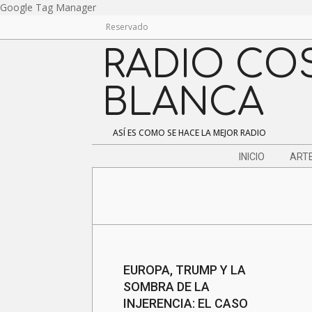
Skip
Google Tag Manager
to
Reservado
content
RADIO CO
BLANCA
ASÍ ES COMO SE HACE LA MEJOR RADIO
Navigation
INICIO
ARTE
Menu
EUROPA, TRUMP Y LA
SOMBRA DE LA
INJERENCIA: EL CASO