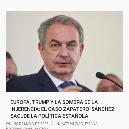
EUROPA, TRUMP Y LA SOMBRA DE LA
INJERENCIA: EL CASO ZAPATERO-SÁNCHEZ
SACUDE LA POLÍTICA ESPAÑOLA
2026-
ON:
30 DE MAYO DE 2026
IN:
ACTUALIDAD
,
ESPAÑA
,
05-
INTERNACIONAL
,
NOTICIAS