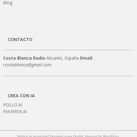
Blog
CONTACTO
Costa Blanca Radio
Alicante, España
Email:
rcostablanca@gmail.com
CREA CON IA
POLLO.AI
PIXVERSE.AI
Política de privacidad
Designed using
Dollah
. Powered by
WordPress
.