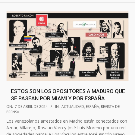
ESTOS SON LOS OPOSITORES A MADURO QUE
SE PASEAN POR MIAMI Y POR ESPAÑA
2024-
ON:
7 DE ABRIL DE 2024
IN:
ACTUALIDAD
,
ESPAÑA
,
REVISTA DE
04-
PRENSA
07
Los venezolanos arrestados en Madrid están conectados con
Aznar, Villarejo, Rosauo Varo y José Luis Moreno por una red
de sociedades pantalla Los vínculos entre José Rincón Bravo,