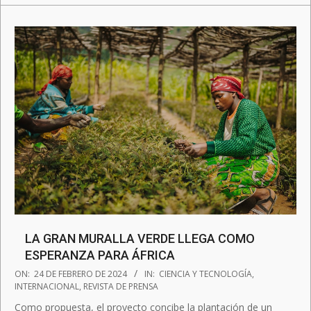
LA GRAN MURALLA VERDE LLEGA COMO
ESPERANZA PARA ÁFRICA
2024-
ON:
24 DE FEBRERO DE 2024
IN:
CIENCIA Y TECNOLOGÍA
,
02-
INTERNACIONAL
,
REVISTA DE PRENSA
24
Como propuesta, el proyecto concibe la plantación de un