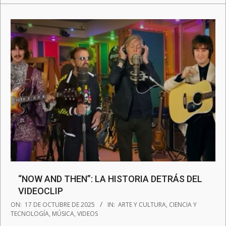
“NOW AND THEN”: LA HISTORIA DETRÁS DEL
VIDEOCLIP
2025-
ON:
17 DE OCTUBRE DE 2025
IN:
ARTE Y CULTURA
,
CIENCIA Y
10-
TECNOLOGÍA
,
MÚSICA
,
VIDEOS
17