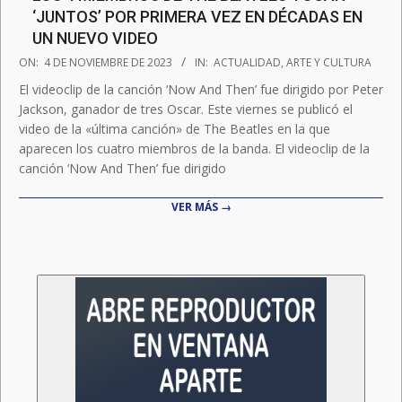
‘JUNTOS’ POR PRIMERA VEZ EN DÉCADAS EN
UN NUEVO VIDEO
2023-
ON:
4 DE NOVIEMBRE DE 2023
IN:
ACTUALIDAD
,
ARTE Y CULTURA
11-
El videoclip de la canción ‘Now And Then’ fue dirigido por Peter
04
Jackson, ganador de tres Oscar. Este viernes se publicó el
video de la «última canción» de The Beatles en la que
aparecen los cuatro miembros de la banda. El videoclip de la
canción ‘Now And Then’ fue dirigido
VER MÁS →