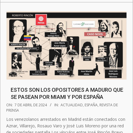
ESTOS SON LOS OPOSITORES A MADURO QUE
SE PASEAN POR MIAMI Y POR ESPAÑA
2024-
ON:
7 DE ABRIL DE 2024
IN:
ACTUALIDAD
,
ESPAÑA
,
REVISTA DE
04-
PRENSA
07
Los venezolanos arrestados en Madrid están conectados con
Aznar, Villarejo, Rosauo Varo y José Luis Moreno por una red
de sociedades pantalla Los vínculos entre José Rincón Bravo,