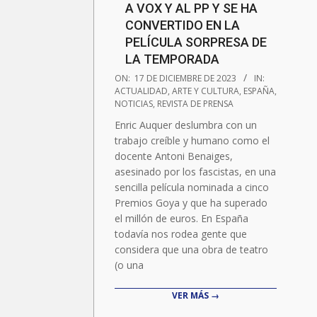
A VOX Y AL PP Y SE HA
CONVERTIDO EN LA
PELÍCULA SORPRESA DE
LA TEMPORADA
2023-
ON:
17 DE DICIEMBRE DE 2023
IN:
12-
ACTUALIDAD
,
ARTE Y CULTURA
,
ESPAÑA
,
NOTICIAS
,
REVISTA DE PRENSA
17
Enric Auquer deslumbra con un
trabajo creíble y humano como el
docente Antoni Benaiges,
asesinado por los fascistas, en una
sencilla película nominada a cinco
Premios Goya y que ha superado
el millón de euros. En España
todavía nos rodea gente que
considera que una obra de teatro
(o una
VER MÁS →