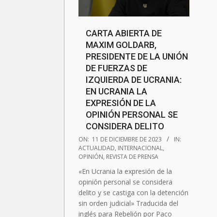
CARTA ABIERTA DE
MAXIM GOLDARB,
PRESIDENTE DE LA UNIÓN
DE FUERZAS DE
IZQUIERDA DE UCRANIA:
EN UCRANIA LA
EXPRESIÓN DE LA
OPINIÓN PERSONAL SE
CONSIDERA DELITO
2023-
ON:
11 DE DICIEMBRE DE 2023
IN:
12-
ACTUALIDAD
,
INTERNACIONAL
,
OPINIÓN
,
REVISTA DE PRENSA
11
«En Ucrania la expresión de la
opinión personal se considera
delito y se castiga con la detención
sin orden judicial» Traducida del
inglés para Rebelión por Paco