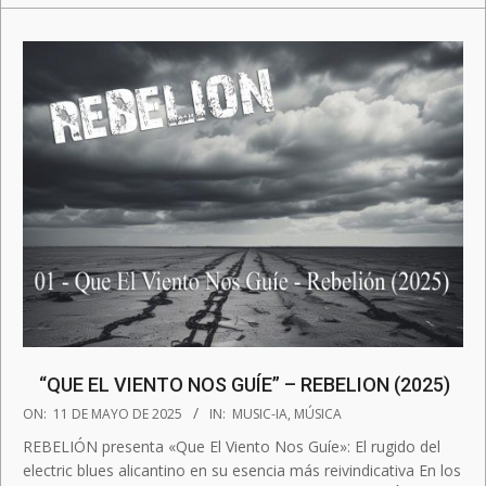
“QUE EL VIENTO NOS GUÍE” – REBELION (2025)
2025-
ON:
11 DE MAYO DE 2025
IN:
MUSIC-IA
,
MÚSICA
05-
REBELIÓN presenta «Que El Viento Nos Guíe»: El rugido del
11
electric blues alicantino en su esencia más reivindicativa En los