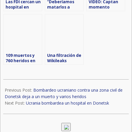
Las FDI cercan un
“Deberíamos
VIDEO: Captan
hospital en
matarlos a
momento
Cisjordania
todos”: Un
cuando Ejército
congresista de
israelí abre
EE.UU. sobre los
fuego contra
niños palestinos
una multitud
de Gaza
que esperaba
ayuda en Gaza
109 muertos y
Una filtración de
760 heridos en
Wikileaks
Gaza tras un
desvela el plan
ataque de Israel,
de limpieza
mientras
étnica de Israel
esperaban
2024-
ayuda
02-
Previous Post:
Bombardeo ucraniano contra una zona civil de
alimentaria
20
Donetsk deja a un muerto y varios heridos
Next Post:
Ucrania bombardea un hospital en Donetsk