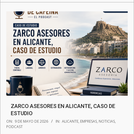
ZARCO ASESORES EN ALICANTE, CASO DE
ESTUDIO
2026-
ON:
9 DE MAYO DE 2026
IN:
ALICANTE
,
EMPRESAS
,
NOTICIAS
,
05-
PODCAST
09