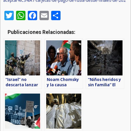
aceptar%C3%A1-tarjetas-de-pago-de-rusia-desde-finales-de-202
Twitter
WhatsApp
Facebook
Email
Compartir
Publicaciones Relacionadas:
“Israel” no
Noam Chomsky
“Niños heridos y
descarta lanzar
y la causa
sin familia” El
ataques contra
palestina
dolor de los
la Autoridad
menores en
Palestina
Gaza