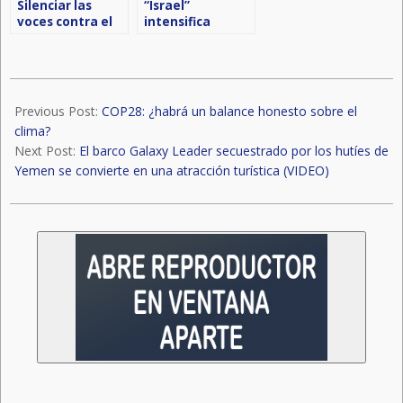
Silenciar las
“Israel”
voces contra el
intensifica
genocidio en las
guerra genocida
instituciones
contra Gaza
académicas es
un delito
2023-
12-
Previous Post:
COP28: ¿habrá un balance honesto sobre el
07
clima?
Next Post:
El barco Galaxy Leader secuestrado por los hutíes de
Yemen se convierte en una atracción turística (VIDEO)