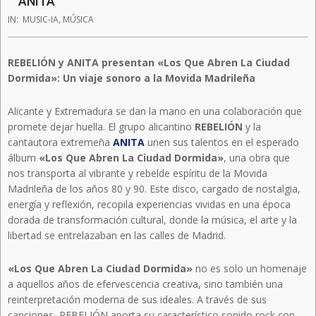
ANITA
IN:
MUSIC-IA
,
MÚSICA
REBELIÓN y ANITA presentan «Los Que Abren La Ciudad
Dormida»: Un viaje sonoro a la Movida Madrileña
Alicante y Extremadura se dan la mano en una colaboración que
promete dejar huella. El grupo alicantino
REBELIÓN
y la
cantautora extremeña
ANITA
unen sus talentos en el esperado
álbum
«Los Que Abren La Ciudad Dormida»
, una obra que
nos transporta al vibrante y rebelde espíritu de la Movida
Madrileña de los años 80 y 90. Este disco, cargado de nostalgia,
energía y reflexión, recopila experiencias vividas en una época
dorada de transformación cultural, donde la música, el arte y la
libertad se entrelazaban en las calles de Madrid.
«Los Que Abren La Ciudad Dormida»
no es solo un homenaje
a aquellos años de efervescencia creativa, sino también una
reinterpretación moderna de sus ideales. A través de sus
canciones, REBELIÓN aporta su característico sonido rock con