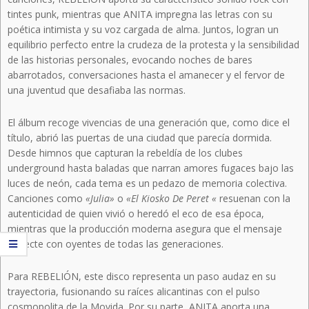
tintes punk, mientras que ANITA impregna las letras con su
poética intimista y su voz cargada de alma. Juntos, logran un
equilibrio perfecto entre la crudeza de la protesta y la sensibilidad
de las historias personales, evocando noches de bares
abarrotados, conversaciones hasta el amanecer y el fervor de
una juventud que desafiaba las normas.
El álbum recoge vivencias de una generación que, como dice el
título, abrió las puertas de una ciudad que parecía dormida.
Desde himnos que capturan la rebeldía de los clubes
underground hasta baladas que narran amores fugaces bajo las
luces de neón, cada tema es un pedazo de memoria colectiva.
Canciones como
«Julia»
o
«El Kiosko De Peret «
resuenan con la
autenticidad de quien vivió o heredó el eco de esa época,
mientras que la producción moderna asegura que el mensaje
conecte con oyentes de todas las generaciones.
Para REBELIÓN, este disco representa un paso audaz en su
trayectoria, fusionando su raíces alicantinas con el pulso
cosmopolita de la Movida. Por su parte, ANITA aporta una