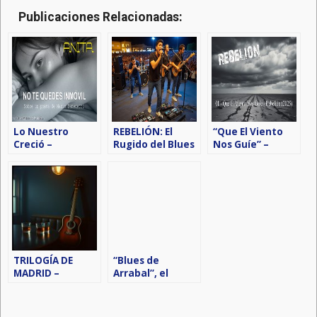
Publicaciones Relacionadas:
Lo Nuestro
REBELIÓN: El
“Que El Viento
Creció –
Rugido del Blues
Nos Guíe” –
REBELION &
Alicantino
REBELION (2025)
ANITA
TRILOGÍA DE
“Blues de
MADRID –
Arrabal”, el
REBELION (2025)
nuevo disco de
REBELIÓN