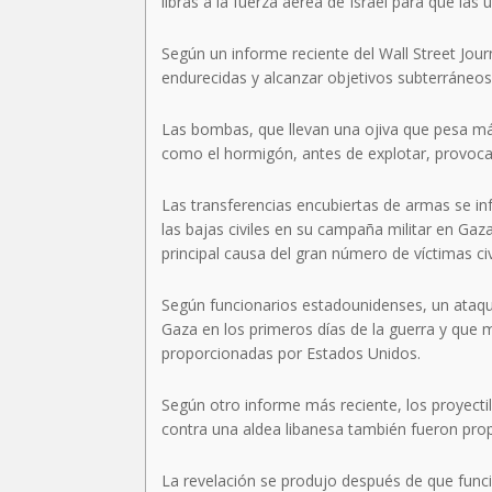
libras a la fuerza aérea de Israel para que las 
Según un informe reciente del Wall Street Jou
endurecidas y alcanzar objetivos subterráneos
Las bombas, que llevan una ojiva que pesa má
como el hormigón, antes de explotar, provoc
Las transferencias encubiertas de armas se in
las bajas civiles en su campaña militar en Ga
principal causa del gran número de víctimas ci
Según funcionarios estadounidenses, un ataqu
Gaza en los primeros días de la guerra y que
proporcionadas por Estados Unidos.
Según otro informe más reciente, los proyectil
contra una aldea libanesa también fueron pro
La revelación se produjo después de que func