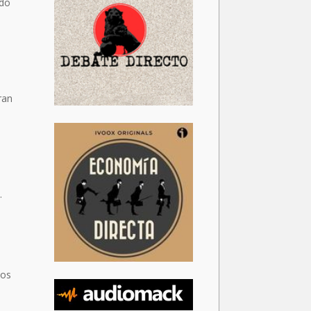
ndo
ran
.
los