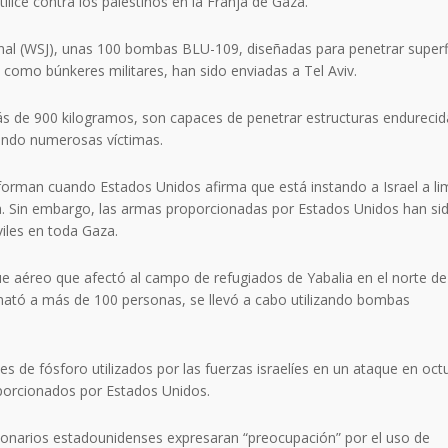
utilice contra los palestinos en la Franja de Gaza.
rnal (WSJ), unas 100 bombas BLU-109, diseñadas para penetrar superf
 como búnkeres militares, han sido enviadas a Tel Aviv.
s de 900 kilogramos, son capaces de penetrar estructuras endurecid
ando numerosas víctimas.
forman cuando Estados Unidos afirma que está instando a Israel a lim
za. Sin embargo, las armas proporcionadas por Estados Unidos han sid
viles en toda Gaza.
e aéreo que afectó al campo de refugiados de Yabalia en el norte de
 mató a más de 100 personas, se llevó a cabo utilizando bombas
es de fósforo utilizados por las fuerzas israelíes en un ataque en oct
porcionados por Estados Unidos.
ionarios estadounidenses expresaran “preocupación” por el uso de