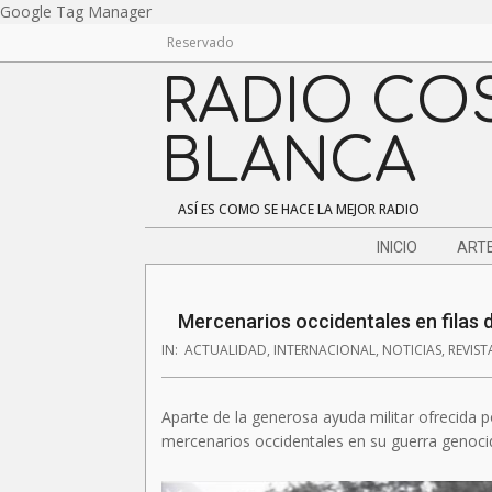
Skip
Google Tag Manager
to
Reservado
content
RADIO CO
BLANCA
ASÍ ES COMO SE HACE LA MEJOR RADIO
Navigation
INICIO
ARTE
Menu
Mercenarios occidentales en filas d
IN:
ACTUALIDAD
,
INTERNACIONAL
,
NOTICIAS
,
REVIST
Aparte de la generosa ayuda militar ofrecida po
mercenarios occidentales en su guerra genocid