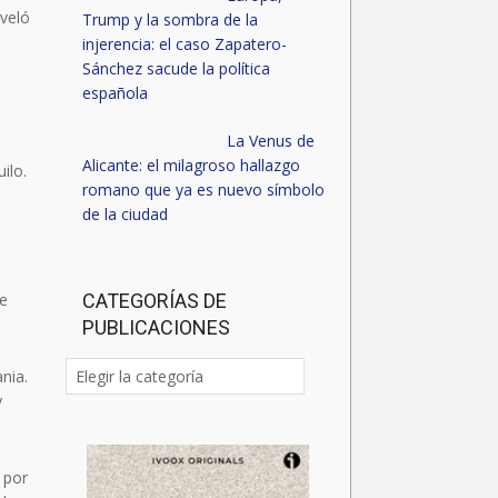
eveló
Trump y la sombra de la
injerencia: el caso Zapatero-
Sánchez sacude la política
española
La Venus de
Alicante: el milagroso hallazgo
ilo.
romano que ya es nuevo símbolo
de la ciudad
se
CATEGORÍAS DE
PUBLICACIONES
Categorías
nia.
de
y
publicaciones
 por