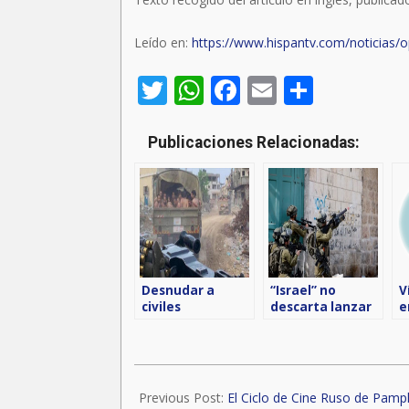
Leído en:
https://www.hispantv.com/noticias/
Twitter
WhatsApp
Facebook
Email
Compar
Publicaciones Relacionadas:
Desnudar a
“Israel” no
V
civiles
descarta lanzar
e
palestinos,
ataques contra
g
crimen al estilo
la Autoridad
P
nazi de Israel
Palestina
i
2023-
12-
Previous Post:
El Ciclo de Cine Ruso de Pampl