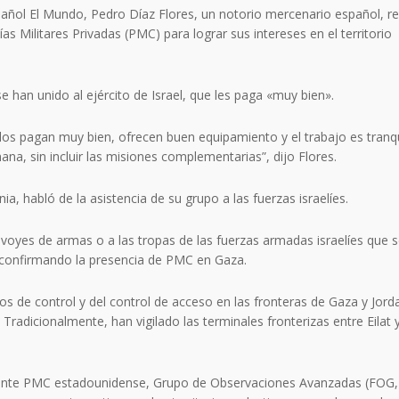
spañol El Mundo, Pedro Díaz Flores, un notorio mercenario español, r
s Militares Privadas (PMC) para lograr sus intereses en el territorio
han unido al ejército de Israel, que les paga «muy bien».
Ellos pagan muy bien, ofrecen buen equipamiento y el trabajo es tranqu
na, sin incluir las misiones complementarias”, dijo Flores.
ia, habló de la asistencia de su grupo a las fuerzas israelíes.
voyes de armas o a las tropas de las fuerzas armadas israelíes que 
, confirmando la presencia de PMC en Gaza.
s de control y del control de acceso en las fronteras de Gaza y Jorda
adicionalmente, han vigilado las terminales fronterizas entre Eilat 
ante PMC estadounidense, Grupo de Observaciones Avanzadas (FOG,