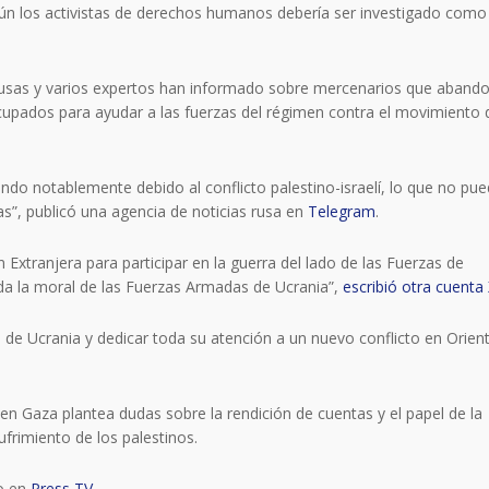
gún los activistas de derechos humanos debería ser investigado como
 rusas y varios expertos han informado sobre mercenarios que aband
 ocupados para ayudar a las fuerzas del régimen contra el movimiento 
ndo notablemente debido al conflicto palestino-israelí, lo que no pu
as”, publicó una agencia de noticias rusa en
Telegram
.
 Extranjera para participar en la guerra del lado de las Fuerzas de
da la moral de las Fuerzas Armadas de Ucrania”,
escribió otra cuenta
 de Ucrania y dedicar toda su atención a un nuevo conflicto en Orien
en Gaza plantea dudas sobre la rendición de cuentas y el papel de la
frimiento de los palestinos.
do en
Press TV