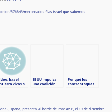
opinion/576843/mercenarios-filas-israel-que-sabemos
tir
ídeo: Israel
EE UU impulsa
Por qué los
ntierra vivos a
una coalición
contraataques
azatíes;
militar en
de Irán al
alestina urge
nombre del
terrorismo
nvestigaciones
comercio
israelí
marítimo para
intervenir en el
ona (España) presenta ‘Al borde del mar azul’, el 19 de diciembre
Mar Rojo