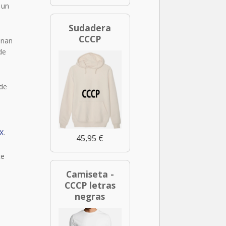
 un
Sudadera
CCCP
onan
de
ede
 X
.
45,95 €
te
Camiseta -
CCCP letras
negras