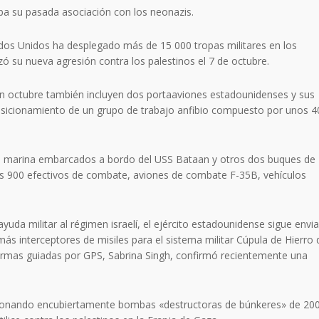
a su pasada asociación con los neonazis.
ados Unidos ha desplegado más de 15 000 tropas militares en los
ó su nueva agresión contra los palestinos el 7 de octubre.
n octubre también incluyen dos portaaviones estadounidenses y sus
osicionamiento de un grupo de trabajo anfibio compuesto por unos 
de marina embarcados a bordo del USS Bataan y otros dos buques de
nos 900 efectivos de combate, aviones de combate F-35B, vehículos
yuda militar al régimen israelí, el ejército estadounidense sigue envi
 interceptores de misiles para el sistema militar Cúpula de Hierro 
armas guiadas por GPS, Sabrina Singh, confirmó recientemente una
cionando encubiertamente bombas «destructoras de búnkeres» de 20