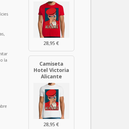
icies
as,
28,95 €
itar
o la
Camiseta
Hotel Victoria
Alicante
ubre
28,95 €