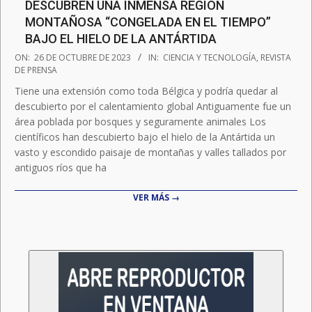
DESCUBREN UNA INMENSA REGIÓN
MONTAÑOSA “CONGELADA EN EL TIEMPO”
BAJO EL HIELO DE LA ANTÁRTIDA
2023-
ON:
26 DE OCTUBRE DE 2023
IN:
CIENCIA Y TECNOLOGÍA
,
REVISTA
10-
DE PRENSA
26
Tiene una extensión como toda Bélgica y podría quedar al
descubierto por el calentamiento global Antiguamente fue un
área poblada por bosques y seguramente animales Los
científicos han descubierto bajo el hielo de la Antártida un
vasto y escondido paisaje de montañas y valles tallados por
antiguos ríos que ha
VER MÁS →