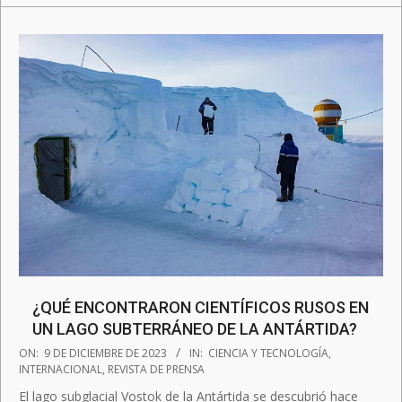
¿QUÉ ENCONTRARON CIENTÍFICOS RUSOS EN
UN LAGO SUBTERRÁNEO DE LA ANTÁRTIDA?
2023-
ON:
9 DE DICIEMBRE DE 2023
IN:
CIENCIA Y TECNOLOGÍA
,
12-
INTERNACIONAL
,
REVISTA DE PRENSA
09
El lago subglacial Vostok de la Antártida se descubrió hace