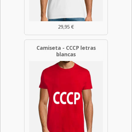
29,95 €
Camiseta - CCCP letras
blancas